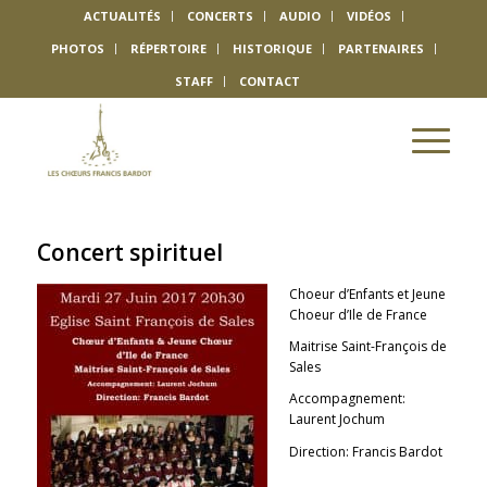
ACTUALITÉS
CONCERTS
AUDIO
VIDÉOS
PHOTOS
RÉPERTOIRE
HISTORIQUE
PARTENAIRES
STAFF
CONTACT
Concert spirituel
Choeur d’Enfants et Jeune
Choeur d’Ile de France
Maitrise Saint-François de
Sales
Accompagnement:
Laurent Jochum
Direction: Francis Bardot