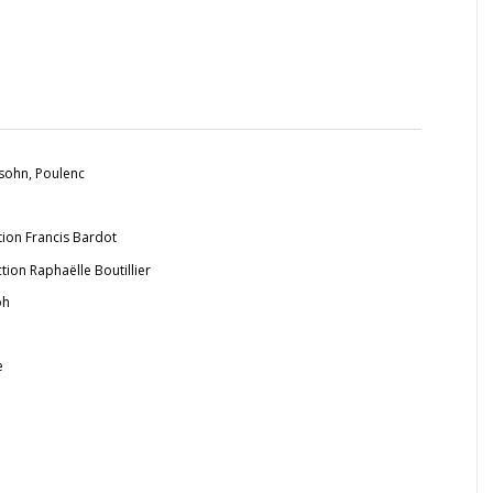
ohn, Poulenc
ction Francis Bardot
tion Raphaëlle Boutillier
oh
e